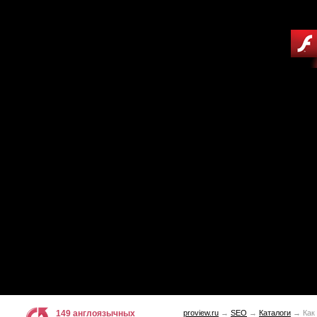
149 англоязычных
proview.ru
→
SEO
→
Каталоги
→ Как 