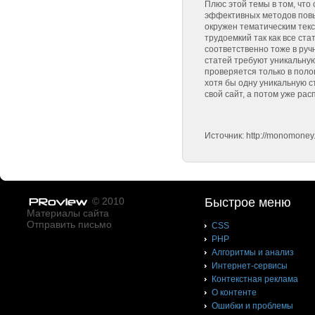
Плюс этой темы в том, что
эффективных методов повы
окружен тематическим текст
трудоемкий так как все ст
соответственно тоже в руч
статей требуют уникальную
проверяется только в поло
хотя бы одну уникальную ст
свой сайт, а потом уже рас
Источник: http://monomoney
© 2010
Быстрое меню
Материалы сайта
Отправить письмо
CSS
PHP
Алгоритмы и анализ
Интернет-сервисы
Контекстная реклама
О контенте
Ошибки и проблемы