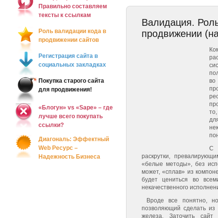
Правильно составляем
тексты к ссылкам
Валидация. Роль
Роль валидации кода в
продвижении (н
продвижении сайтов
Ко
Регистрация сайта в
ра
социальных закладках
си
по
Покупка старого сайта
во
пр
для продвижения!
ре
пр
«Блогун» vs «Sape» – где
то
лучше всего покупать
дл
ссылки?
не
по
Диагональ: Эффектный
Web Ресурс –
С 
раскрутки, превалирующ
Надежность Бизнеса
«белые методы», без испо
может, «сплав» из компон
будет цениться во всем
некачественного исполнен
Вроде все понятно, но
позволяющий сделать из 
железа. Заточить сайт