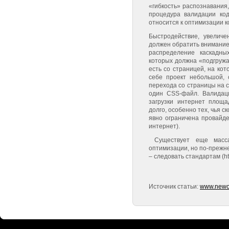
«гибкость» распознавания,
процедура валидации код
относится к оптимизации 
Быстродействие, увеличе
должен обратить внимание
распределение каскадны
которых должна «подгружа
есть со страницей, на ко
себе проект небольшой,
перехода со страницы на 
один CSS-файл. Валидац
загрузки интернет площа
долго, особенно тех, чья с
явно ограничена провайде
интернет).
Существует еще масса
оптимизации, но по-прежн
– следовать стандартам (htm
Источник статьи:
www.newor