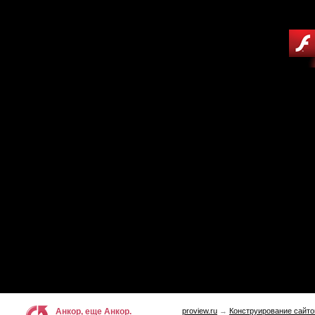
Анкор, еще Анкор.
proview.ru
→
Конструирование сайто