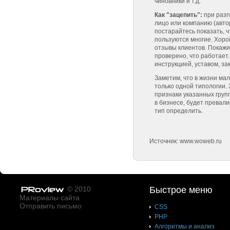
чиновники и т.д.
Как "зацепить":
при разг
лицо или компанию (авто
постарайтесь показать, 
пользуются многие. Хор
отзывы клиентов. Покажит
проверено, что работает
инструкцией, уставом, за
Заметим, что в жизни м
только одной типологии.
признаки указанных груп
в бизнесе, будет превали
тип определить.
Источник: www.woweb.ru
© 2010
Быстрое меню
Материалы сайта
Отправить письмо
CSS
PHP
Алгоритмы и анализ