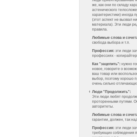
люди ориентированные на
же, как они по складу хар
астенического телосложе
характеристики) иногда
(этот аспект не вызвал н
материала). Эти люди ре
правила.
Любимые слова и сочет
свобода выбора и т.п.
Профессия:
эти люди за
профессиях - копирайтер, 
Как "зацепить":
нужно го
новое, говорите о возмож
ваш товар или воспользо
выбор, поэтому хорошо п
очень сильно отличающихс
Люди "Продолжить":
Эти люди любят продолжа
проторенными путями. О
авторитеты.
Любимые слова и сочет
гарантии, должен, так над
Профессия:
эти люди за
требующих соблюдения пр