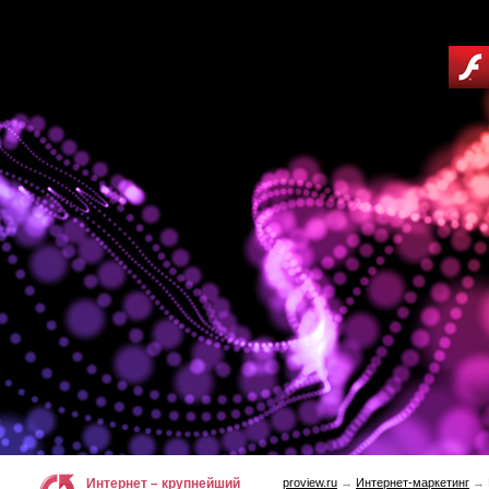
Интернет – крупнейший
proview.ru
→
Интернет-маркетинг
→ П