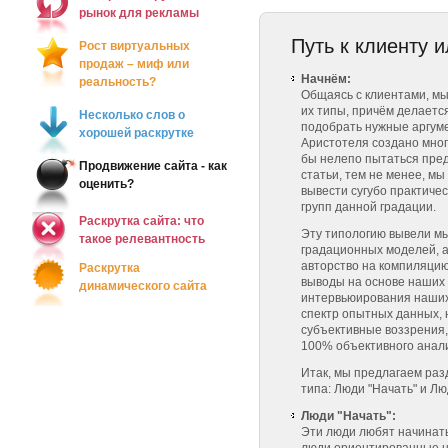
рынок для рекламы
Путь к клиенту и
Рост виртуальных
продаж – миф или
Начнём:
реальность?
Общаясь с клиентами, м
их типы, причём делается
Несколько слов о
подобрать нужные аргуме
хорошей раскрутке
Аристотеля создано мног
бы нелепо пытаться пред
Продвижение сайта - как
статьи, тем не менее, м
оценить?
вывести сугубо практиче
групп данной градации.
Раскрутка сайта: что
Эту типологию вывели мы
такое релевантность
градационных моделей, 
авторство на компиляцию
Раскрутка
выводы на основе наших 
динамического сайта
интервьюирования наших 
спектр опытных данных,
субъективные воззрения, 
100% объективного анал
Итак, мы предлагаем разд
типа: Люди "Начать" и Лю
Люди "Начать":
Эти люди любят начинать 